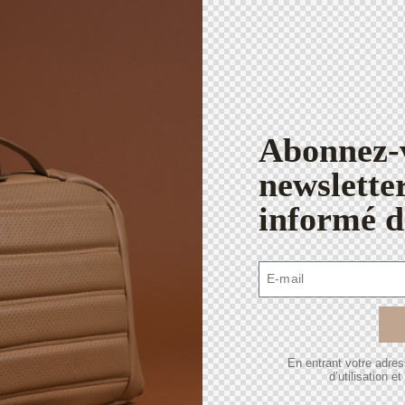
Abonnez-v
newslette
informé d
En entrant votre adre
d’utilisation et