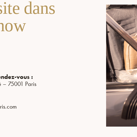
ite dans
show
endez-vous :
é – 75001 Paris
ris.com