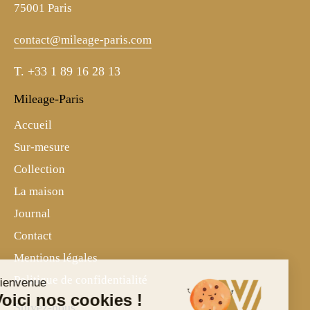
75001 Paris
contact@mileage-paris.com
T.
+33 1 89 16 28 13
Mileage-Paris
Accueil
Sur-mesure
Collection
La maison
Journal
Contact
Mentions légales
Politique de confidentialité
Bienvenue
Voici nos cookies !
Suivez-nous