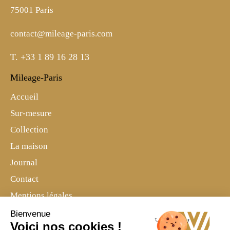
75001 Paris
contact@mileage-paris.com
T.
+33 1 89 16 28 13
Mileage-Paris
Accueil
Sur-mesure
Collection
La maison
Journal
Contact
Mentions légales
Politique de confidentialité
Bienvenue
Voici nos cookies !