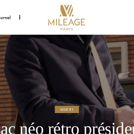
ournal
MILE 01
ac néo rétro préside