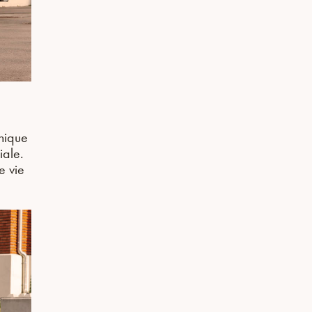
unique
iale.
e vie