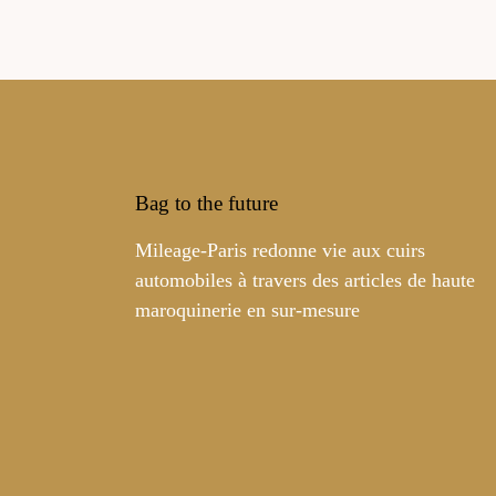
Bag to the future
Mileage-Paris redonne vie aux cuirs
automobiles à travers des articles de haute
maroquinerie en sur-mesure
Bienvenue
Voici nos cookies !
Mileage utilise des cookies, y compris des cookies tiers, à des
fins de fonctionnement, d’analyses statistiques, de
personnalisation de votre expérience, afin de vous proposer des