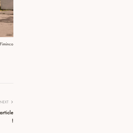
 Fiminco
NEXT
rticle
!