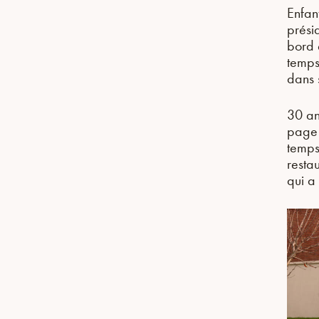
Enfan
prési
bord 
temps
dans 
30 ans
page 
temps
resta
qui a 