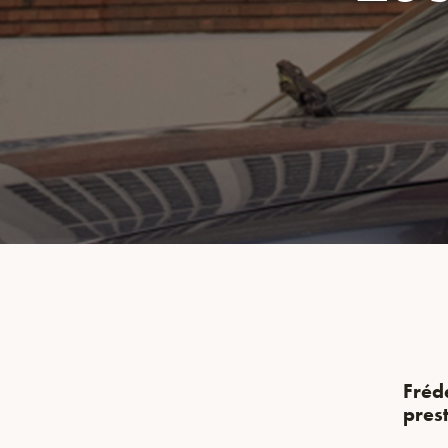
Fréd
pres