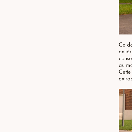
Ce de
entiè
conse
au mo
Cette
extra