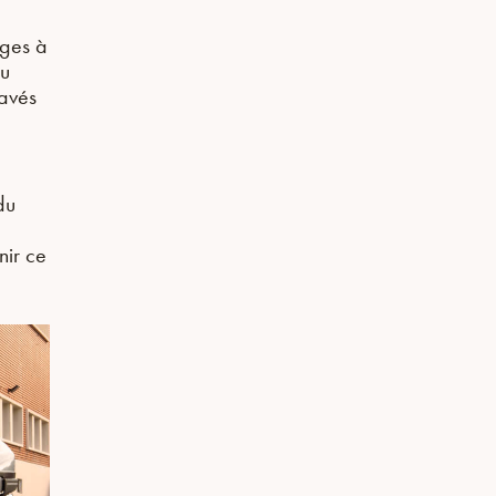
ages à
du
ravés
du
nir ce