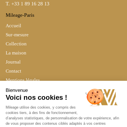
T.
+33 1 89 16 28 13
Mileage-Paris
Accueil
Sur-mesure
Collection
La maison
Journal
Contact
Mentions légales
Politique de confidentialité
Bienvenue
Voici nos cookies !
Suivez-nous
Mileage utilise des cookies, y compris des
cookies tiers, à des fins de fonctionnement,
d’analyses statistiques, de personnalisation de votre expérience, afin
de vous proposer des contenus ciblés adaptés à vos centres