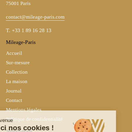
75001 Paris
contact@mileage-paris.com
T.
+33 1 89 16 28 13
Mileage-Paris
Accueil
Sur-mesure
Collection
La maison
Journal
Contact
Mentions légales
Politique de confidentialité
Bienvenue
Voici nos cookies !
Suivez-nous