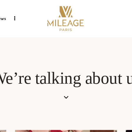
ews
e’re talking about 