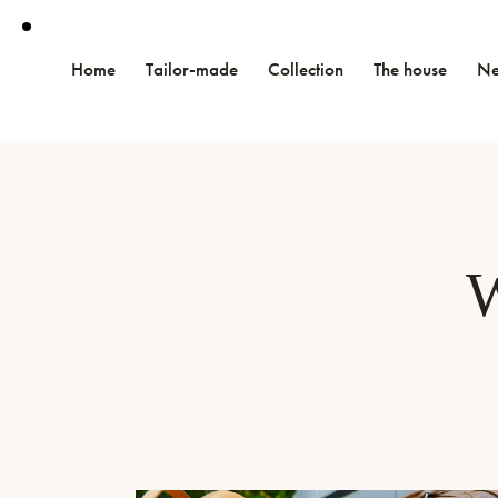
Home
Tailor-made
Collection
The house
N
W