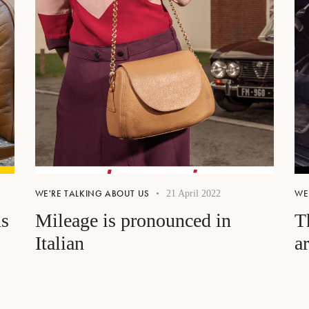
WE'RE TALKING ABOUT US
WE
21 April 2022
ns
Mileage is pronounced in
T
Italian
ar